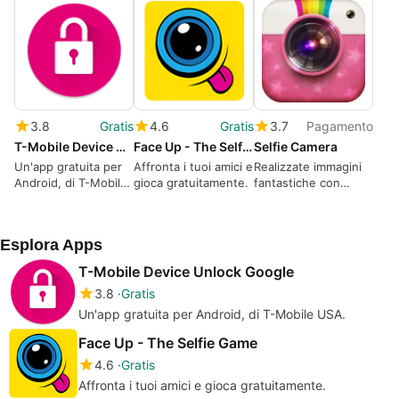
3.8
Gratis
4.6
Gratis
3.7
Pagamento
T-Mobile Device Unlock Google
Face Up - The Selfie Game
Selfie Camera
Un'app gratuita per
Affronta i tuoi amici e
Realizzate immagini
Android, di T-Mobile
gioca gratuitamente.
fantastiche con
USA.
effetti fotografici
straordinari!
Esplora Apps
T-Mobile Device Unlock Google
3.8
Gratis
Un'app gratuita per Android, di T-Mobile USA.
Face Up - The Selfie Game
4.6
Gratis
Affronta i tuoi amici e gioca gratuitamente.